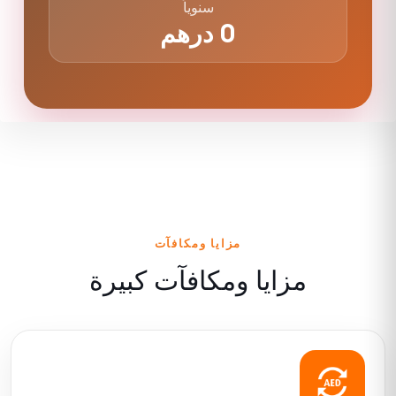
سنوياً
0
درهم
مزايا ومكافآت
مزايا ومكافآت كبيرة