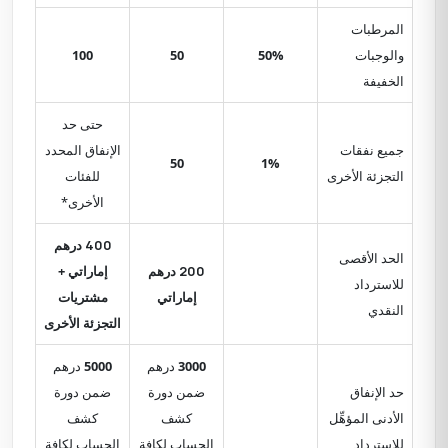
المرطبات
والوجبات
50%
50
100
الخفيفة
حتى حد
جميع نفقات
الإنفاق المحدد
50
1%
التجزئة الأخرى
للفئات
الأخرى*
400
درهم
الحد الأقصى
200
درهم
إماراتي +
للاسترداد
إماراتي
مشتريات
النقدي
التجزئة الأخرى
3000
درهم
5000
درهم
حد الإنفاق
ضمن دورة
ضمن دورة
الأدنى المؤهِّل
كشف
كشف
للاسترداد
الحساب لكافة
الحساب لكافة