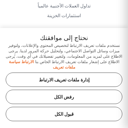
تداول العملات الأجنبية عالمياً
استثمارات الخزينة
نحتاج إلى موافقتك
سياسة الخصوصية
شروط وأحكام الموقع
نستخدم ملفات تعريف الارتباط لتخصيص المحتوى والإعلانات، ولتوفير
ميزات وسائل التواصل الاجتماعي، ولتحليل حركة المرور لدينا. يرجى
إخلاء المسؤولية
حمّل تطبيقاتنا
الاطلاع على لمزيد من المعلومات، ولتغيير تفضيلاتك في أي وقت، يُرجى
الاطلاع على إشعار ملفات تعريف الارتباط الخاص بنا
الارتباط سياسة
ملفات تعريف
إدارة ملفات تعريف الارتباط
رفض الكل
حقوق الطبع والنشر © 2026 لبنك عجمان ش.م.ع. (شركة
مساهمة عامة)، مرخّص من قبل مصرف الإمارات العربية
قبول الكل
المتحدة المركزي. جميع منتجاتنا وخدماتنا متوافقة مع أحكام
الشريعة الإسلامية.