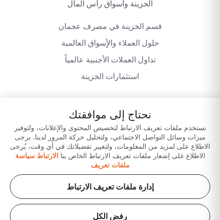
الخزينة وأسواق رأس المال
قسم الخزينة في مصرف عجمان
حلول العملاء والأٍسواق العالمية
تداول العملات الأجنبية عالمياً
استثمارات الخزينة
نحتاج إلى موافقتك
سياسة الخصوصية
شروط وأحكام الموقع
نستخدم ملفات تعريف الارتباط لتخصيص المحتوى والإعلانات، ولتوفير
ميزات وسائل التواصل الاجتماعي، ولتحليل حركة المرور لدينا. يرجى
إخلاء المسؤولية
حمّل تطبيقاتنا
الاطلاع على لمزيد من المعلومات، ولتغيير تفضيلاتك في أي وقت، يُرجى
الاطلاع على إشعار ملفات تعريف الارتباط الخاص بنا
الارتباط سياسة
ملفات تعريف
إدارة ملفات تعريف الارتباط
رفض الكل
حقوق الطبع والنشر © 2026 لبنك عجمان ش.م.ع. (شركة