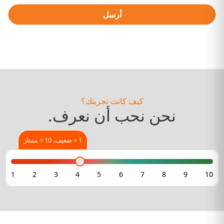
أرسل
كيف كانت تجربتك؟
نحن نحب أن نعرف.
1 = ضعيف، 10 = ممتاز