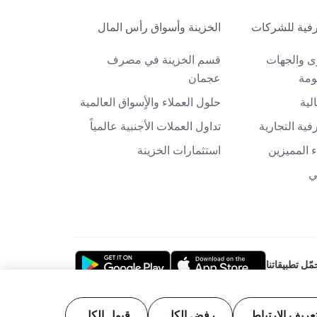
فية للشركات
الخزينة وأسواق رأس المال
ى والجهات
قسم الخزينة في مصرف
ومة
عجمان
لية
حلول العملاء والأٍسواق العالمية
ية التجارية
تداول العملات الأجنبية عالمياً
 المميزين
استثمارات الخزينة
ي
مّل تطبيقاتنا
عريف الارتباط
رفض الكل
قبول الكل