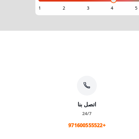
اتصل بنا
24/7
+971600555522