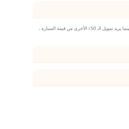
في هذا النوع من التمويل، يتواصل العميل مع المصرف ويطلب تمويل سيارة أحلامه حيث يدفع 50٪ من قيمة السيارة للبائع بينما يريد تمويل الـ 50٪ الأخرى من قيمة السيارة ،