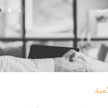
الخزينة
مية