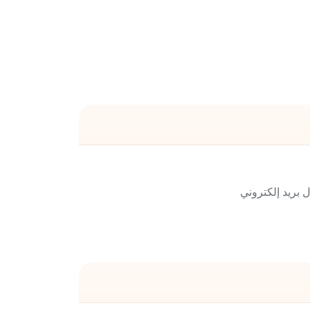
 المطلوبة يمكنكم التواصل معنا من خلال الاتصال على 600555522 أو إرسال بريد إلكتروني