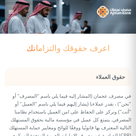
اعرف حقوقك والتزاماتك
حقوق العملاء
في مصرف عجمان (المشار إليه فيما يلي باسم "المصرف" أو
"نحن") ، نقدر عملاءنا (يشار إليهم فيما يلي باسم "العميل" أو
"أنت") ونركز على الحفاظ على امن العميل باستخدام نظامنا
المصرفي. يتمتع كل عميل في مؤسسة مالية بحقوق المستهلك
التالية المعترف بها قانونًيا ووفقًا للوائح ومعايير حماية المستهلك
(CPR) الصادرة عن مصرف الإمارات العربية المتحدة المركزي