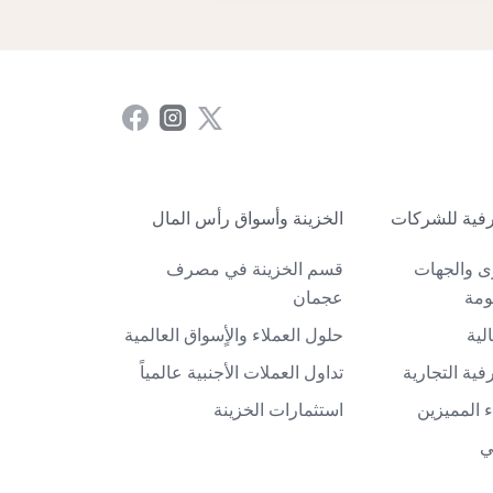
فية للشركات
الخزينة وأسواق رأس المال
ى والجهات
قسم الخزينة في مصرف
ومة
عجمان
لية
حلول العملاء والأٍسواق العالمية
ية التجارية
تداول العملات الأجنبية عالمياً
 المميزين
استثمارات الخزينة
ي