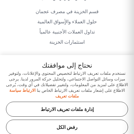
قسم الخزينة في مصرف عجمان
حلول العملاء والأٍسواق العالمية
تداول العملات الأجنبية عالمياً
استثمارات الخزينة
نحتاج إلى موافقتك
سياسة الخصوصية
شروط وأحكام الموقع
نستخدم ملفات تعريف الارتباط لتخصيص المحتوى والإعلانات، ولتوفير
ميزات وسائل التواصل الاجتماعي، ولتحليل حركة المرور لدينا. يرجى
إخلاء المسؤولية
حمّل تطبيقاتنا
الاطلاع على لمزيد من المعلومات، ولتغيير تفضيلاتك في أي وقت، يُرجى
الاطلاع على إشعار ملفات تعريف الارتباط الخاص بنا
الارتباط سياسة
ملفات تعريف
إدارة ملفات تعريف الارتباط
رفض الكل
حقوق الطبع والنشر © 2026 لبنك عجمان ش.م.ع. (شركة