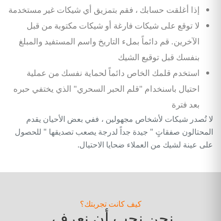
إذا أغلقت حسابك ، فقم بتمزيق أي شيكات غير مستخدمة
لا توقع على شيكات فارغة أو شيكات مكتوبة من قبل
الآخرين. قم دائماً بملء التاريخ واسم المستفيد والمبلغ
بنفسك قبل توقيع الشيك
استخدم قلمك الخاص دائماً لحماية نفسك من عملية
احتيال باسنخدام "قلم الحبر السحري" الذي يختفي حبره
بعد فترة
لا تُصدر شيكات لأشخاص مجهولين ، ففي بعض الأحيان يقدم
المحتالون صفقاتٍ " جيدة جداً لدرجة يصعب تصديقها " للحصول
على عينة لشيك من العملاء ضحايا الاحتيال.
كيف كانت تجربتك؟
نحن نحب أن نعرف.