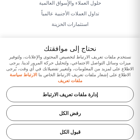
حلول العملاء والأٍسواق العالمية
تداول العملات الأجنبية عالمياً
استثمارات الخزينة
نحتاج إلى موافقتك
سياسة الخصوصية
شروط وأحكام الموقع
نستخدم ملفات تعريف الارتباط لتخصيص المحتوى والإعلانات، ولتوفير
ميزات وسائل التواصل الاجتماعي، ولتحليل حركة المرور لدينا. يرجى
إخلاء المسؤولية
حمّل تطبيقاتنا
الاطلاع على لمزيد من المعلومات، ولتغيير تفضيلاتك في أي وقت، يُرجى
الاطلاع على إشعار ملفات تعريف الارتباط الخاص بنا
الارتباط سياسة
ملفات تعريف
إدارة ملفات تعريف الارتباط
رفض الكل
حقوق الطبع والنشر © 2026 لبنك عجمان ش.م.ع. (شركة
مساهمة عامة)، مرخّص من قبل مصرف الإمارات العربية
قبول الكل
المتحدة المركزي. جميع منتجاتنا وخدماتنا متوافقة مع أحكام
الشريعة الإسلامية.