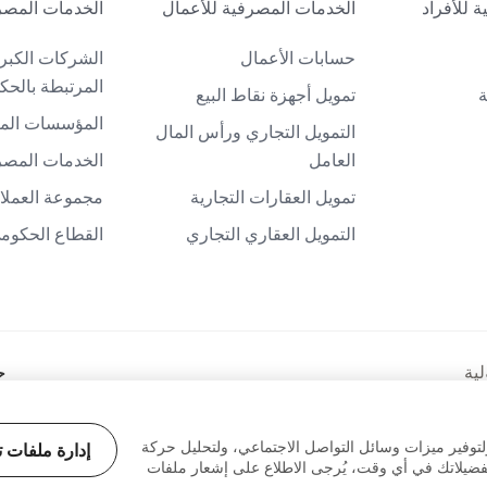
 للأفراد
الخدمات المصرفية للأعمال
الخدمات المصر
حسابات الأعمال
الشركات الكبر
المرتبطة بالحك
ة
تمويل أجهزة نقاط البيع
المؤسسات الما
التمويل التجاري ورأس المال
العامل
الخدمات المصرف
تمويل العقارات التجارية
مجموعة العملاء
التمويل العقاري التجاري
القطاع الحكوم
ح
لية
لتوفير ميزات وسائل التواصل الاجتماعي، ولتحليل حركة
إدارة ملفات ت
نك عجمان ش.م.ع. (شركة مساهمة عامة)، مرخّص من قبل مصرف الإمارات العربية الم
 تفضيلاتك في أي وقت، يُرجى الاطلاع على إشعار ملفات