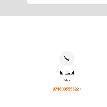
اتصل بنا
24/7
+971600555522