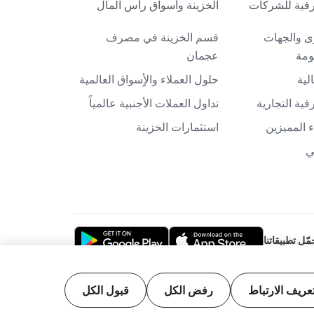
فية للشركات
الخزينة وأسواق رأس المال
ى والجهات
قسم الخزينة في مصرف
ومة
عجمان
لية
حلول العملاء والأٍسواق العالمية
ية التجارية
تداول العملات الأجنبية عالمياً
 المميزين
استثمارات الخزينة
ي
مّل تطبيقاتنا
عريف الارتباط
رفض الكل
قبول الكل
تحدة المركزي. جميع منتجاتنا وخدماتنا متوافقة مع أحكام