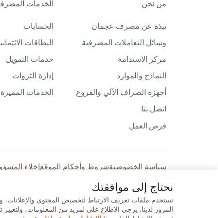
من نحن
الخدمات المصرفية
نبذة عن مصرف عجمان
الحسابات
وسائل التعاملات المصرفية
البطاقات الائتماني
مركز الاستدامة
خدمات التمويل
النماذج والموارد
إدارة الثروات
أجهزة الصراف الآلي والفروع
الخدمات المميزة
اتصل بنا
فرص العمل
سياسة الخصوصية
شروط وأحكام الموقع
إخلاء المسؤو
نحتاج إلى موافقتك
نستخدم ملفات تعريف الارتباط لتخصيص المحتوى والإعلانات، و
حقوق الطبع والنشر © 2026 لب
المرور لدينا. يرجى الاطلاع على لمزيد من المعلومات، ولتغيير
الشريعة الإسلامية.