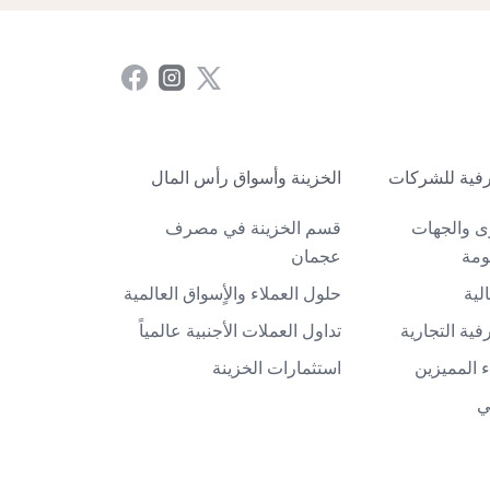
فية للشركات
الخزينة وأسواق رأس المال
ى والجهات
قسم الخزينة في مصرف
ومة
عجمان
لية
حلول العملاء والأٍسواق العالمية
ية التجارية
تداول العملات الأجنبية عالمياً
 المميزين
استثمارات الخزينة
ي